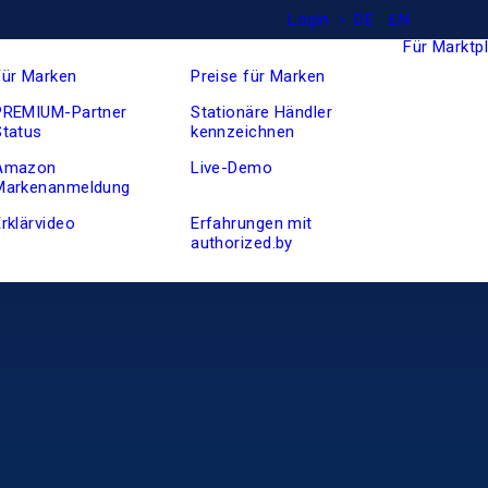
Login
DE
EN
Für Marktp
Für Marken
Preise für Marken
PREMIUM-Partner
Stationäre Händler
Status
kennzeichnen
Amazon
Live-Demo
Markenanmeldung
rklärvideo
Erfahrungen mit
authorized.by