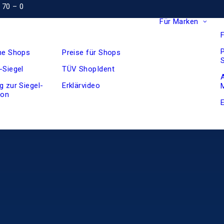
 70 – 0
Für Marken
ine Shops
Preise für Shops
-Siegel
TÜV ShopIdent
g zur Siegel-
Erklärvideo
ion
E