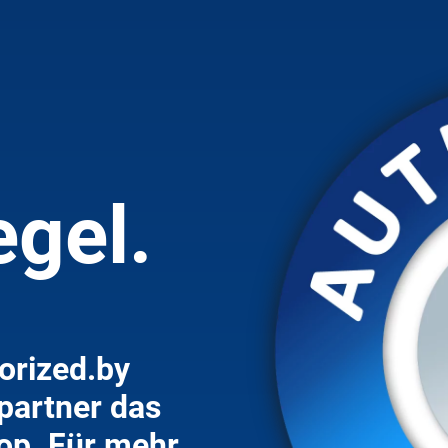
egel.
orized.by
partner das
hop. Für mehr