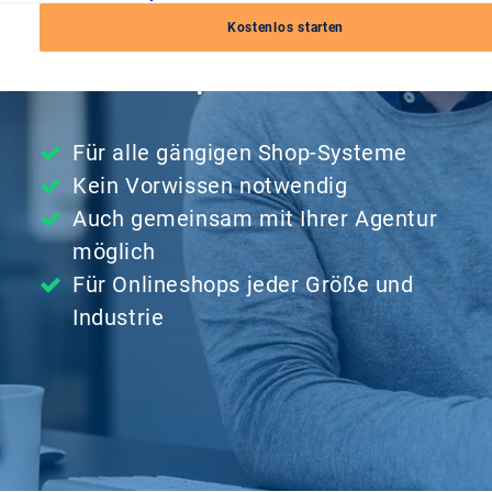
Nutzen Sie die Möglichkeit zur
Kostenlos starten
kostenfreien 1:1-Begleitung
durch unser Experten-Team.
Für alle gängigen Shop-Systeme
Kein Vorwissen notwendig
Auch gemeinsam mit Ihrer Agentur
möglich
Für Onlineshops jeder Größe und
Industrie