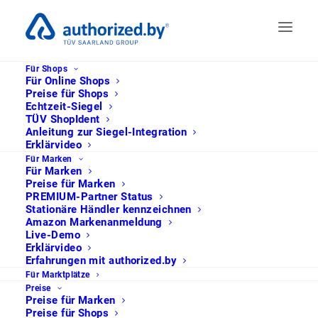
Für Shops
Für Online Shops
Preise für Shops
Echtzeit-Siegel
TÜV ShopIdent
Anleitung zur Siegel-Integration
Erklärvideo
Für Marken
Für Marken
Preise für Marken
Ihr persönlicher
PREMIUM-Partner Status
Stationäre Händler kennzeichnen
Integrationstermin
Amazon Markenanmeldung
Live-Demo
– in 30 Minuten zum
Erklärvideo
Erfahrungen mit authorized.by
Für Marktplätze
sichtbaren Siegel!
Preise
Preise für Marken
Preise für Shops