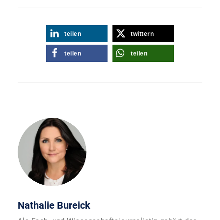
teilen
twittern
teilen
teilen
Nathalie Bureick