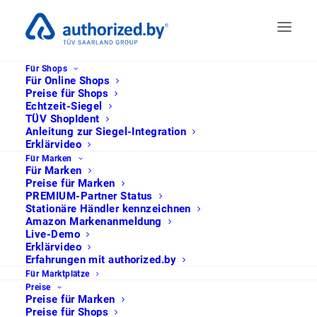
Für Shops
Für Online Shops
Preise für Shops
Echtzeit-Siegel
TÜV ShopIdent
Anleitung zur Siegel-Integration
Erklärvideo
Für Marken
Für Marken
Preise für Marken
PREMIUM-Partner Status
Stationäre Händler kennzeichnen
Amazon Markenanmeldung
Live-Demo
Wie Verbraucher und Marken sich
Erklärvideo
Erfahrungen mit authorized.by
dank autorisierter Online-Händler vor
Für Marktplätze
gefälschten Produkten schützen
Preise
können
Preise für Marken
Preise für Shops