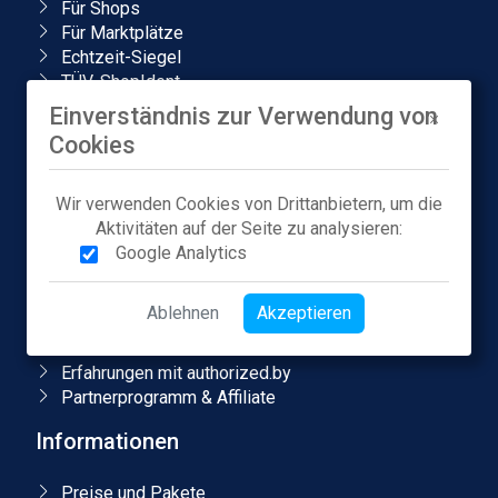
Für Shops
Für Marktplätze
Echtzeit-Siegel
TÜV-ShopIdent
PREMIUM-Partner Status
Einverständnis zur Verwendung von
Local Store Badge
Cookies
Amazon-Markenanmeldung
Unternehmen
Wir verwenden Cookies von Drittanbietern, um die
Aktivitäten auf der Seite zu analysieren:
Über uns
Google Analytics
Karriere
Presse
Ablehnen
Akzeptieren
Blog & Podcasts
Kontakt
Erfahrungen mit authorized.by
Partnerprogramm & Affiliate
Informationen
Preise und Pakete