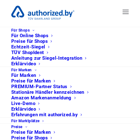
Für Shops
Für Online Shops
Preise für Shops
Echtzeit-Siegel
TÜV ShopIdent
Produktpiraterie: Das können
Anleitung zur Siegel-Integration
Sportfachhändler und Brands
Erklärvideo
dagegen tun
Für Marken
Für Marken
Preise für Marken
PREMIUM-Partner Status
23. April 2019
|
1 Minute
Stationäre Händler kennzeichnen
Amazon Markenanmeldung
Live-Demo
Noch nie gab es so viele Fälle von
Erklärvideo
Produktpiraterie und gefälschten Waren in
Erfahrungen mit authorized.by
Für Marktplätze
Deutschland. Der grenzüberschreitende
Preise
Onlinehandel hat das Problem dramatisch
Preise für Marken
Preise für Shops