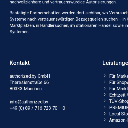
nachvollziehbare und vertrauenswürdige Autorisierungen.
Bestätigte Partnerschaften werden dort sichtbar, wo Verbrauc
Systeme nach vertrauenswürdigen Bezugsquellen suchen – in 
Marktplätzen, in Händlersuchen, im stationären Handel sowie 
Systemen.
Kontakt
Leistung
authorized.by GmbH
Für Mark
Theresienstraße 66
Für Shop
80333 München
Für Markt
Echtzeit-
TÜV-Shop
info@authorized.by
PREMIUM-
+49 (0) 89 / 716 723 70 – 0
Local St
Amazon-