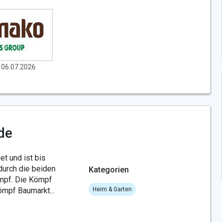
t 06.07.2026
de
 und ist bis
durch die beiden
Kategorien
mpf. Die Kömpf
mpf Baumarkt...
Heim & Garten