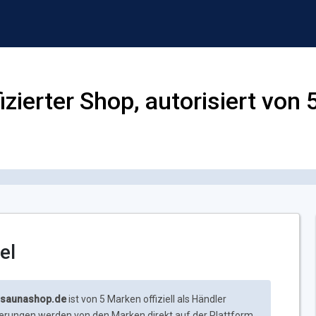
zierter Shop, autorisiert von
el
-saunashop.de
ist von 5 Marken offiziell als Händler
isierungen werden von den Marken direkt auf der Plattform