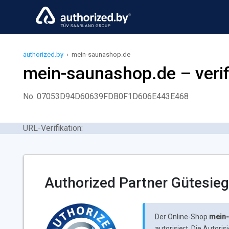
authorized.by
›
mein-saunashop.de
mein-saunashop.de – verifi
No. 07053D94D60639FDB0F1D606E443E468
URL-Verifikation:
Authorized Partner Gütesieg
Der Online-Shop
mein
autorisiert. Die Autor