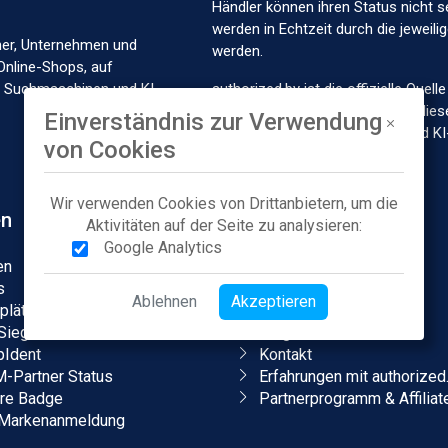
Händler können ihren Status nicht s
werden in Echtzeit durch die jeweil
her, Unternehmen und
werden.
Online-Shops, auf
in Suchmaschinen und KI-
authorized.by ist die offizielle Que
Marken und Händlern und stellt dies
Einverständnis zur Verwendung
Marktplätze, Suchmaschinen und KI
von Cookies
Wir verwenden Cookies von Drittanbietern, um die
en
Unternehmen
Aktivitäten auf der Seite zu analysieren:
Google Analytics
en
Über uns
s
Karriere
Ablehnen
Akzeptieren
plätze
Presse
Siegel
Blog & Podcasts
Ident
Kontakt
Partner Status
Erfahrungen mit authorized
ore Badge
Partnerprogramm & Affiliat
Markenanmeldung