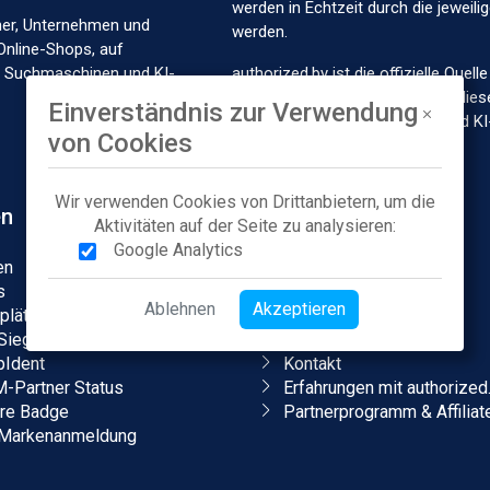
werden in Echtzeit durch die jeweil
her, Unternehmen und
werden.
Online-Shops, auf
in Suchmaschinen und KI-
authorized.by ist die offizielle Que
Marken und Händlern und stellt dies
Einverständnis zur Verwendung
Marktplätze, Suchmaschinen und KI
von Cookies
Wir verwenden Cookies von Drittanbietern, um die
en
Unternehmen
Aktivitäten auf der Seite zu analysieren:
Google Analytics
en
Über uns
s
Karriere
Ablehnen
Akzeptieren
plätze
Presse
Siegel
Blog & Podcasts
Ident
Kontakt
Partner Status
Erfahrungen mit authorized
ore Badge
Partnerprogramm & Affiliat
Markenanmeldung