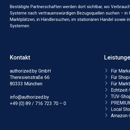
Bestätigte Partnerschaften werden dort sichtbar, wo Verbrauc
Systeme nach vertrauenswürdigen Bezugsquellen suchen – in 
Marktplätzen, in Händlersuchen, im stationären Handel sowie 
Systemen.
Kontakt
Leistung
authorized.by GmbH
Für Mark
Theresienstraße 66
Für Shop
80333 München
Für Markt
Echtzeit-
TÜV-Shop
info@authorized.by
PREMIUM-
+49 (0) 89 / 716 723 70 – 0
Local St
Amazon-