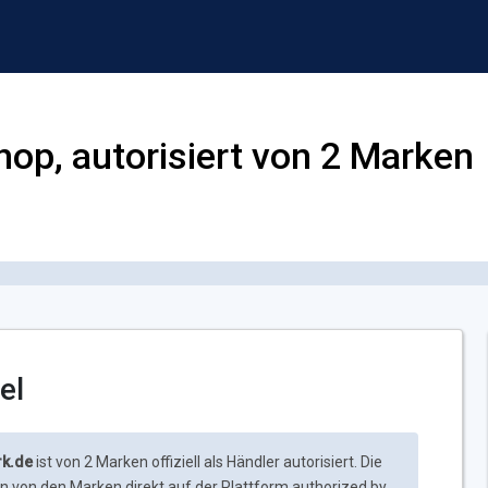
Shop, autorisiert von 2 Marken
el
rk.de
ist von 2 Marken offiziell als Händler autorisiert. Die
 von den Marken direkt auf der Plattform authorized.by