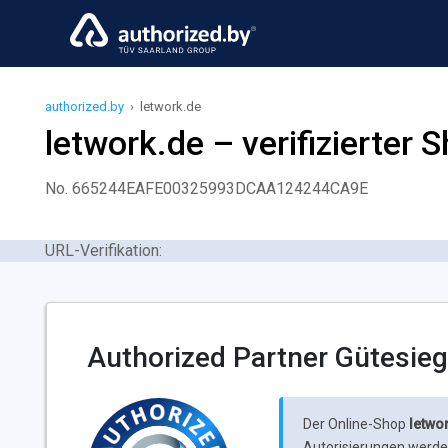
authorized.by
›
letwork.de
letwork.de – verifizierter 
No. 665244EAFE00325993DCAA124244CA9E
URL-Verifikation:
Authorized Partner Gütesieg
Der Online-Shop
letwo
Autorisierungen werden