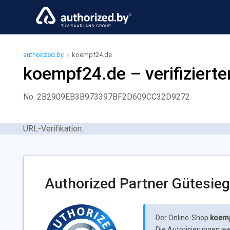
authorized.by
›
koempf24.de
koempf24.de – verifizierte
No. 2B2909EB3B973397BF2D609CC32D9272
URL-Verifikation:
Authorized Partner Gütesieg
Der Online-Shop
koem
Die Autorisierungen we