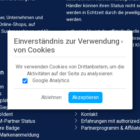
Händler können ihren Status nicht s
werden in Echtzeit durch die jeweil
t 28.10.2022
Autorisiert seit 11.03.2024
her, Unternehmen und
werden.
Online-Shops, auf
in Suchmaschinen und KI-
authorized.by ist die offizielle Que
Marken und Händlern und stellt dies
Einverständnis zur Verwendung
Marktplätze, Suchmaschinen und KI
von Cookies
t 16.02.2023
Autorisiert seit 20.06.2023
Wir verwenden Cookies von Drittanbietern, um die
en
Unternehmen
Aktivitäten auf der Seite zu analysieren:
Google Analytics
en
Über uns
s
Karriere
Ablehnen
Akzeptieren
plätze
Presse
t 26.03.2024
Autorisiert seit 10.04.2024
Siegel
Blog & Podcasts
Ident
Kontakt
Partner Status
Erfahrungen mit authorized
ore Badge
Partnerprogramm & Affiliat
Markenanmeldung