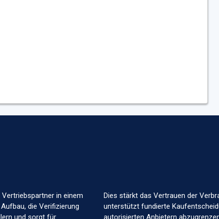
t 29.09.2023
Autorisiert seit 03.11.2022
t 27.02.2023
Autorisiert seit 02.11.2022
t 20.10.2022
Autorisiert seit 06.02.2023
 Vertriebspartner in einem
Dies stärkt das Vertrauen der Verbr
 Aufbau, die Verifizierung
unterstützt fundierte Kaufentscheid
ern und sorgt für
autorisierten Anbietern abzugrenzen.