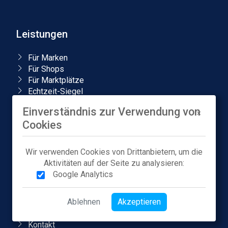
Leistungen
Für Marken
Für Shops
Für Marktplätze
Echtzeit-Siegel
TÜV-ShopIdent
Einverständnis zur Verwendung von
PREMIUM-Partner Status
Cookies
Local Store Badge
Amazon-Markenanmeldung
Wir verwenden Cookies von Drittanbietern, um die
Unternehmen
Aktivitäten auf der Seite zu analysieren:
Google Analytics
Über uns
Karriere
Ablehnen
Akzeptieren
Presse
Blog & Podcasts
Kontakt