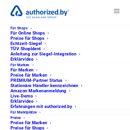
Für Shops
Für Online Shops
Preise für Shops
Echtzeit-Siegel
TÜV ShopIdent
Anleitung zur Siegel-Integration
Erklärvideo
Für Marken
Für Marken
Preise für Marken
PREMIUM-Partner Status
Stationäre Händler kennzeichnen
Amazon Markenanmeldung
Live-Demo
Erklärvideo
Die „Marktplatzwelt 2022“ und was
Erfahrungen mit authorized.by
Brands jetzt für den Markenschutz auf
Für Marktplätze
Online-Marktplätzen tun können
Preise
Preise für Marken
Preise für Shops