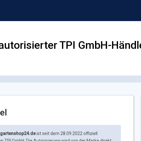
autorisierter TPI GmbH-Händl
el
gartenshop24.de
ist seit dem 28.09.2022 offiziell
von TPI GmbH. Die Autorisierung wird von der Marke direkt