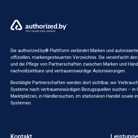
Autorisiert seit 04.10.2022
Autorisiert sei
Autorisiert seit 07.10.2022
Autorisiert sei
Die authorized.by® Plattform verbindet Marken und autorisierte
offiziellen, markengesteuerten Verzeichnis. Sie vereinfacht den
und die Pflege von Partnerschaften zwischen Marken und Händl
nachvollziehbare und vertrauenswürdige Autorisierungen.
Bestätigte Partnerschaften werden dort sichtbar, wo Verbrauc
Systeme nach vertrauenswürdigen Bezugsquellen suchen – in 
Autorisiert seit 07.10.2022
Autorisiert sei
Marktplätzen, in Händlersuchen, im stationären Handel sowie 
Systemen.
Kontakt
Autorisiert seit 07.10.2022
Autorisiert sei
Leistung