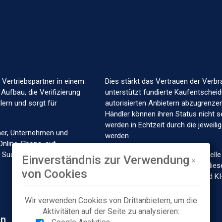
t 07.10.2022
Autorisiert seit 17.02.2023
t 07.10.2022
Autorisiert seit 20.10.2023
 Vertriebspartner in einem
Dies stärkt das Vertrauen der Verbr
 Aufbau, die Verifizierung
unterstützt fundierte Kaufentscheid
ern und sorgt für
autorisierten Anbietern abzugrenzen.
Händler können ihren Status nicht s
werden in Echtzeit durch die jeweil
her, Unternehmen und
werden.
Online-Shops, auf
t 10.10.2022
Autorisiert seit 17.10.2022
in Suchmaschinen und KI-
authorized.by ist die offizielle Que
Einverständnis zur Verwendung
Marken und Händlern und stellt dies
von Cookies
Marktplätze, Suchmaschinen und KI
Wir verwenden Cookies von Drittanbietern, um die
Aktivitäten auf der Seite zu analysieren:
t 10.10.2022
en
Autorisiert seit 07.10.2022
Unternehmen