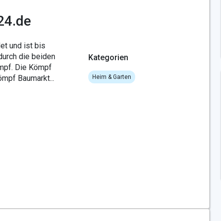
24.de
 und ist bis
durch die beiden
Kategorien
mpf. Die Kömpf
mpf Baumarkt...
Heim & Garten