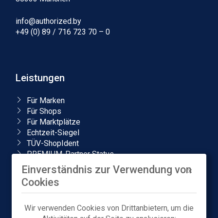
info@authorized.by
+49 (0) 89 / 716 723 70 – 0
Leistungen
Für Marken
Für Shops
Für Marktplätze
Echtzeit-Siegel
TÜV-ShopIdent
PREMIUM-Partner Status
Local Store Badge
Einverständnis zur Verwendung von
Amazon-Markenanmeldung
Cookies
Unternehmen
Wir verwenden Cookies von Drittanbietern, um die
Über uns