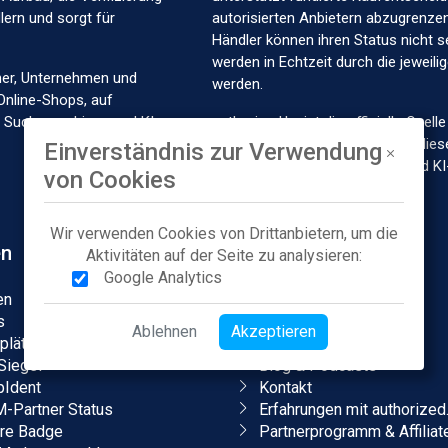
ern und sorgt für
autorisierten Anbietern abzugrenzen.
Händler können ihren Status nicht s
werden in Echtzeit durch die jeweil
her, Unternehmen und
werden.
Online-Shops, auf
in Suchmaschinen und KI-
authorized.by ist die offizielle Que
Marken und Händlern und stellt dies
Einverständnis zur Verwendung
Marktplätze, Suchmaschinen und KI
von Cookies
Wir verwenden Cookies von Drittanbietern, um die
en
Unternehmen
Aktivitäten auf der Seite zu analysieren:
Google Analytics
en
Über uns
s
Karriere
Ablehnen
Akzeptieren
plätze
Presse
Siegel
Blog & Podcasts
Ident
Kontakt
Partner Status
Erfahrungen mit authorized
ore Badge
Partnerprogramm & Affiliat