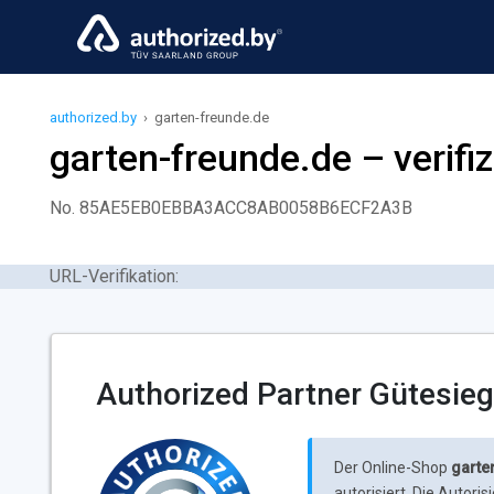
authorized.by
›
garten-freunde.de
garten-freunde.de – verifiz
No. 85AE5EB0EBBA3ACC8AB0058B6ECF2A3B
URL-Verifikation:
Authorized Partner Gütesieg
Der Online-Shop
garte
autorisiert. Die Autor